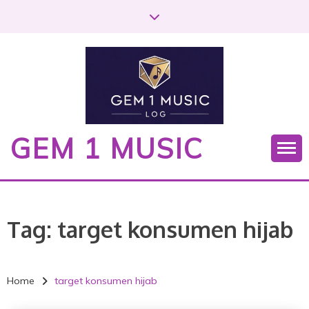
S
k
i
p
t
o
c
o
GEM 1 MUSIC
n
t
e
n
t
Tag:
target konsumen hijab
Home
target konsumen hijab