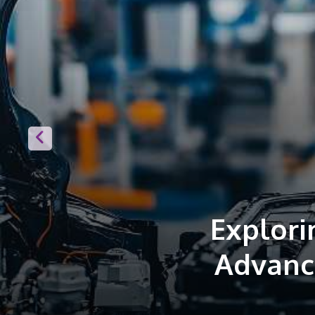
Pan
Machi