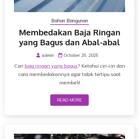
Bahan Bangunan
Membedakan Baja Ringan
yang Bagus dan Abal-abal
admin
October 25, 2025
Cari
baja ringan yang bagus
? Ketahui ciri-ciri dan
cara membedakannya agar tidak tertipu saat
membeli!
READ MORE