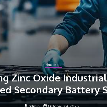
Pasta Making Machine
duan Merawat Pasta Ma
ne agar Awet dan Taha
admin
October 27, 2025