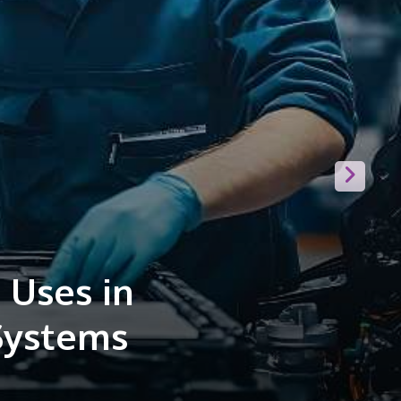
king
n Lama