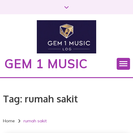
S
k
i
p
t
o
c
o
GEM 1 MUSIC
n
t
e
n
t
Tag:
rumah sakit
Home
rumah sakit