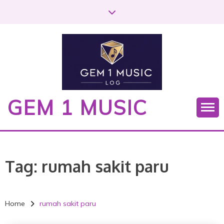
S
k
i
p
t
o
c
o
GEM 1 MUSIC
n
t
e
n
t
Tag:
rumah sakit paru
Home
rumah sakit paru