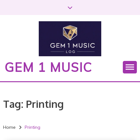
S
k
i
p
t
o
c
o
GEM 1 MUSIC
n
t
e
n
t
Tag:
Printing
Home
Printing