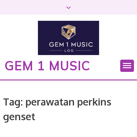
S
k
i
p
t
o
c
o
GEM 1 MUSIC
n
t
e
n
t
Tag:
perawatan perkins
genset