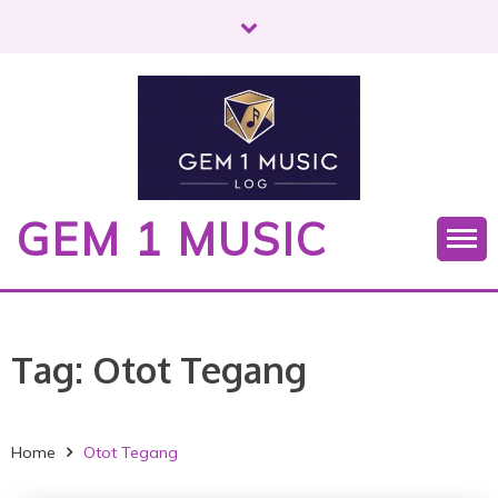
S
k
i
p
t
o
c
o
GEM 1 MUSIC
n
t
e
n
t
Tag:
Otot Tegang
Home
Otot Tegang