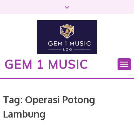
S
k
i
p
t
o
c
o
GEM 1 MUSIC
n
t
e
n
t
Tag:
Operasi Potong
Lambung