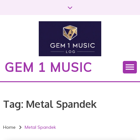
S
k
i
p
t
o
c
o
GEM 1 MUSIC
n
t
e
n
t
Tag:
Metal Spandek
Home
Metal Spandek