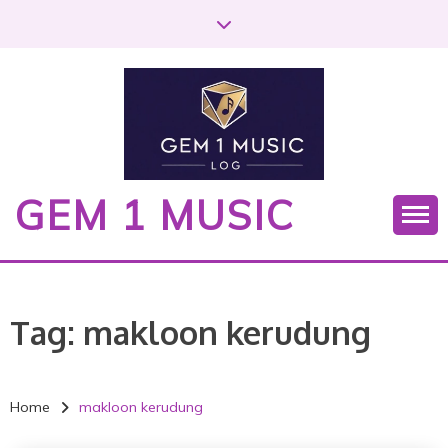
S
k
i
p
t
o
c
o
GEM 1 MUSIC
n
t
e
n
t
Tag:
makloon kerudung
Home
makloon kerudung