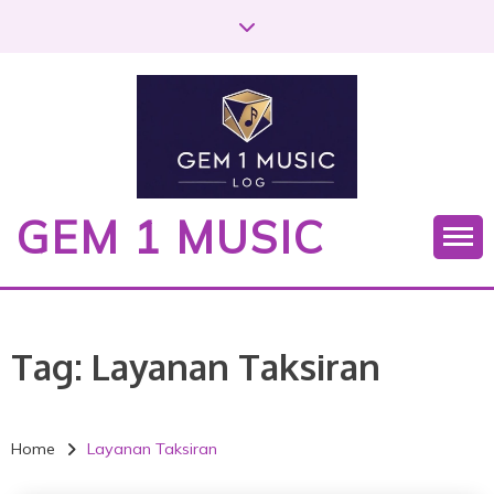
S
k
i
p
t
o
c
o
GEM 1 MUSIC
n
t
e
n
t
Tag:
Layanan Taksiran
Home
Layanan Taksiran