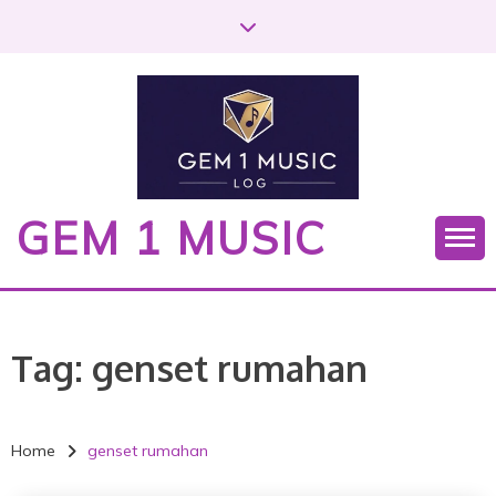
S
k
i
p
t
o
c
o
GEM 1 MUSIC
n
t
e
n
t
Tag:
genset rumahan
Home
genset rumahan