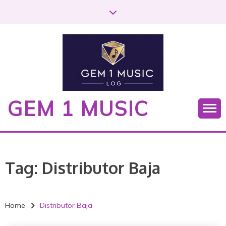
S
k
i
p
t
o
c
o
GEM 1 MUSIC
n
t
e
n
t
Tag:
Distributor Baja
Home
Distributor Baja