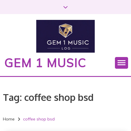
S
k
i
p
t
o
c
o
GEM 1 MUSIC
n
t
e
n
t
Tag:
coffee shop bsd
Home
coffee shop bsd