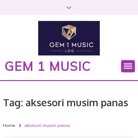
S
k
i
p
t
o
c
o
GEM 1 MUSIC
n
t
e
n
t
Tag:
aksesori musim panas
Home
aksesori musim panas