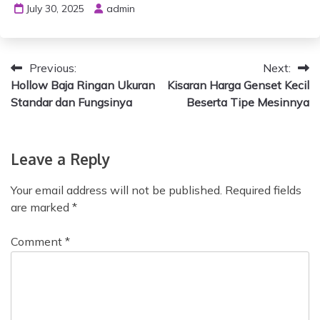
July 30, 2025
admin
P
Previous:
Next:
Hollow Baja Ringan Ukuran
Kisaran Harga Genset Kecil
o
Standar dan Fungsinya
Beserta Tipe Mesinnya
s
t
Leave a Reply
n
Your email address will not be published.
Required fields
a
are marked
*
v
Comment
*
i
g
a