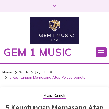
S
k
i
p
t
o
c
o
GEM 1 MUSIC
n
t
e
n
Home
2025
July
28
t
5 Keuntungan Memasang Atap Polycarbonate
Atap Rumah
5 Keuntungan Memasang Atap